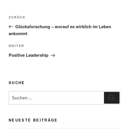
Beitragsnavigation
Vorheriger
ZURÜCK
Beitrag
Glücksforschung – worauf es wirklich im Leben
ankommt
Nächster
WEITER
Beitrag
Positive Leadership
SUCHE
Suchen
Suche
nach:
NEUESTE BEITRÄGE