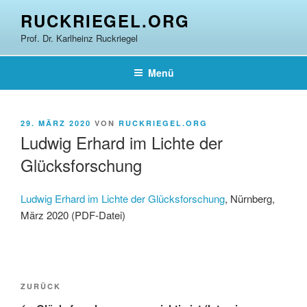
Zum
RUCKRIEGEL.ORG
Inhalt
Prof. Dr. Karlheinz Ruckriegel
springen
Menü
VERÖFFENTLICHT
29. MÄRZ 2020
VON
RUCKRIEGEL.ORG
AM
Ludwig Erhard im Lichte der
Glücksforschung
Ludwig Erhard im Lichte der Glücksforschung
, Nürnberg,
März 2020 (PDF-Datei)
Beitragsnavigation
Vorheriger
ZURÜCK
Beitrag