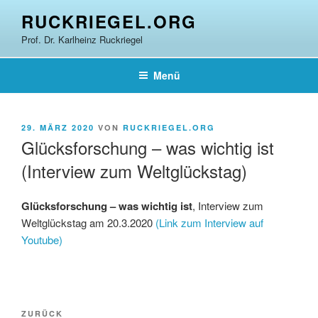
Zum
RUCKRIEGEL.ORG
Inhalt
Prof. Dr. Karlheinz Ruckriegel
springen
Menü
VERÖFFENTLICHT
29. MÄRZ 2020
VON
RUCKRIEGEL.ORG
AM
Glücksforschung – was wichtig ist
(Interview zum Weltglückstag)
Glücksforschung – was wichtig ist
, Interview zum
Weltglückstag am 20.3.2020
(Link zum Interview auf
Youtube)
Beitragsnavigation
Vorheriger
ZURÜCK