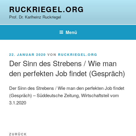
Zum
RUCKRIEGEL.ORG
Inhalt
Prof. Dr. Karlheinz Ruckriegel
springen
Menü
VERÖFFENTLICHT
22. JANUAR 2020
VON
RUCKRIEGEL.ORG
AM
Der Sinn des Strebens / Wie man
den perfekten Job findet (Gespräch)
Der Sinn des Strebens / Wie man den perfekten Job findet
(Gespräch) – Süddeutsche Zeitung, Wirtschaftsteil vom
3.1.2020
Beitragsnavigation
Vorheriger
ZURÜCK