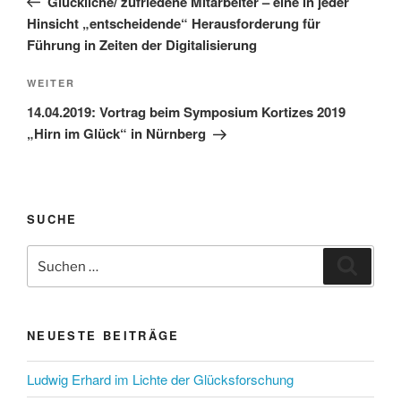
Glückliche/ zufriedene Mitarbeiter – eine in jeder
Hinsicht „entscheidende“ Herausforderung für
Führung in Zeiten der Digitalisierung
Nächster
WEITER
Beitrag
14.04.2019: Vortrag beim Symposium Kortizes 2019
„Hirn im Glück“ in Nürnberg
SUCHE
Suchen
Suche
nach:
NEUESTE BEITRÄGE
Ludwig Erhard im Lichte der Glücksforschung