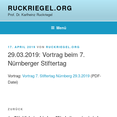
Zum
RUCKRIEGEL.ORG
Inhalt
Prof. Dr. Karlheinz Ruckriegel
springen
Menü
VERÖFFENTLICHT
17. APRIL 2019
VON
RUCKRIEGEL.ORG
AM
29.03.2019: Vortrag beim 7.
Nürnberger Stiftertag
Vortrag:
Vortrag 7. Stiftertag Nürnberg 29.3.2019
(PDF-
Datei)
Beitragsnavigation
Vorheriger
ZURÜCK
Beitrag